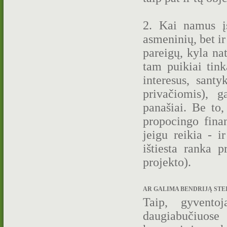
2. Kai namus įs
asmeninių, bet ir
pareigų, kyla na
tam puikiai tink
interesus, santy
privačiomis), g
panašiai. Be to
propocingo fina
jeigu reikia - i
ištiesta ranka 
projekto).
AR GALIMA BENDRIJĄ STEIG
Taip, gyventoj
daugiabučiuose 