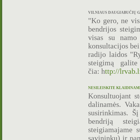
VILNIAUS DAUGIABUČIŲ G
"Ko gero, ne vi
bendrijos steig
visas su namo 
konsultacijos be
radijo laidos "R
steigimą galit
čia: h
ttp://lrvab.
NESILEISKITE KLAIDINAMI 
Konsultuojant st
dalinamės. Vaka
susirinkimas. Š
bendriją stei
steigiamajame s
savininkų) ir pa