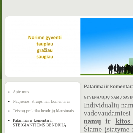
Patarimai ir koment
Apie mus
GYVENAMŲJŲ NAMŲ SAVININ
Naujienos, straipsniai, komentarai
Individualių nam
Teismų praktika bendrijų klausimais
vadovaudamies
namų ir
kitos
Patarimai ir komentarai
STEIGIANTIEMS BENDRIJĄ
Šiame įstatyme 