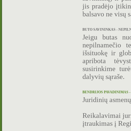
jis pradėjo įtik
balsavo ne visų 
BUTO SAVININKAS - NEPILN
Jeigu butas nuo
nepilnamečio te
išsituokę ir gl
apribota tėvys
susirinkime turė
dalyvių sąraše.
BENDRIJOS PAVADINIMAS - 
Juridinių asmenų 
Reikalavimai jur
įtraukimas į Regi