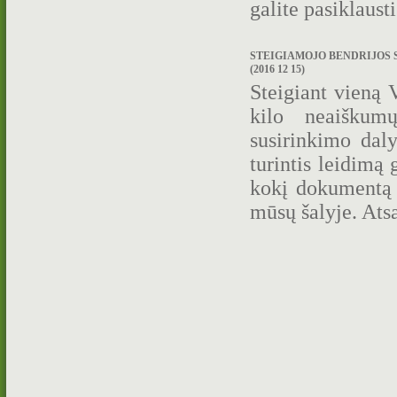
galite pasiklaust
STEIGIAMOJO BENDRIJOS S
(2016 12 15)
Steigiant vieną 
kilo neaiškum
susirinkimo daly
turintis leidimą
kokį dokumentą r
mūsų šalyje. Ats