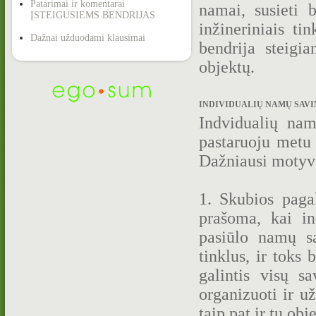
Patarimai ir komentarai
namai, susieti 
ĮSTEIGUSIEMS BENDRIJAS
inžineriniais tin
Dažnai užduodami klausimai
bendrija steigi
objektų.
INDIVIDUALIŲ NAMŲ SAVIN
Indvidualių na
pastaruoju metu 
Dažniausi motyva
1. Skubios paga
prašoma, kai in
pasiūlo namų sa
tinklus, ir toks 
galintis visų sa
organizuoti ir už
taip pat ir tų obj