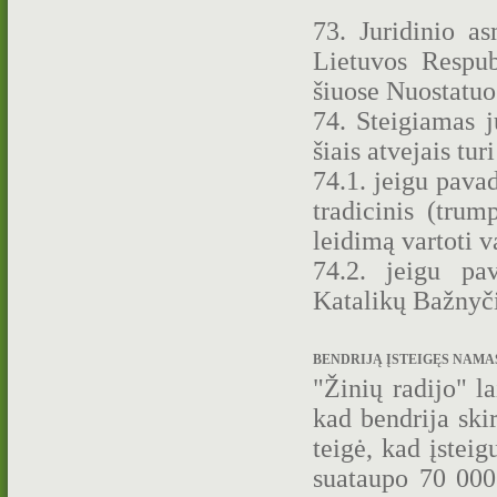
73. Juridinio as
Lietuvos Respub
šiuose Nuostatuos
74. Steigiamas j
šiais atvejais tur
74.1. jeigu pava
tradicinis (trum
leidimą vartoti 
74.2. jeigu pa
Katalikų Bažnyč
BENDRIJĄ ĮSTEIGĘS NAMAS 
"Žinių radijo" l
kad bendrija skir
teigė, kad įstei
suataupo 70 000 