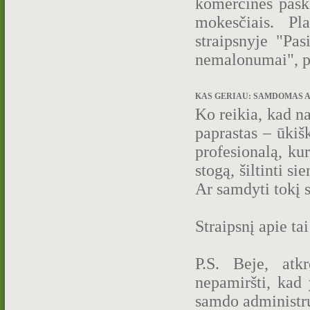
komercinės paski
mokesčiais. Pl
straipsnyje "Pas
nemalonumai", p
KAS GERIAU: SAMDOMAS AD
Ko reikia, kad na
paprastas – ūkiš
profesionalą, ku
stogą, šiltinti si
Ar samdyti tokį s
Straipsnį apie ta
P.S. Beje, atk
nepamiršti, kad 
samdo administruo