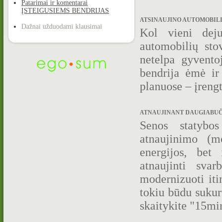
Patarimai ir komentarai
ĮSTEIGUSIEMS BENDRIJAS
ATSINAUJINO AUTOMOBILIŲ 
Dažnai užduodami klausimai
Kol vieni dej
automobilių sto
netelpa gyvento
bendrija ėmė ir 
planuose – įrengt
ATNAUJINANT DAUGIABUČIO 
Senos statybo
atnaujinimo (m
energijos, bet
atnaujinti sva
modernizuoti iti
tokiu būdu sukur
skaitykite "15mi