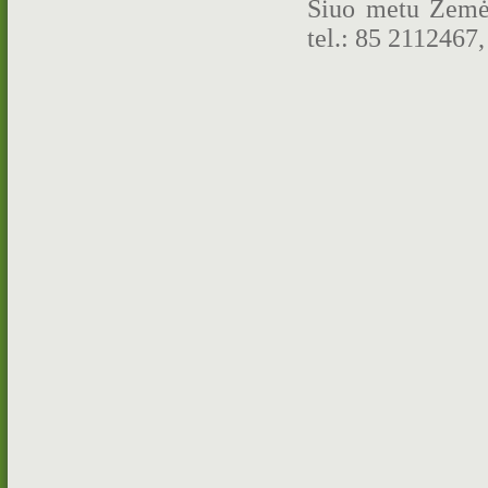
Šiuo metu Žemės
tel.: 85 2112467