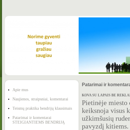
Patarimai ir koment
Apie mus
KOVA SU LAPAIS BE REKLAMO
Naujienos, straipsniai, komentarai
Pietinėje miesto
Teismų praktika bendrijų klausimais
keiksnoja visus k
užkimšusių rudeni
Patarimai ir komentarai
STEIGIANTIEMS BENDRIJĄ
pavyzdį kitiems.