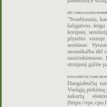
paskelbta,e stra
DĖL VISKO GALIMA DEMOKRA
"Svar­biau­sia, kad 
ša­li­gat­vio. Jei­g
kreip­sis, se­niū­ni
ply­te­lės vie­to
seniūnas Vytau
nesusikalba dėl t
susirinkimuose. 
straipsnį galite p
DAUGAIBUČIŲ NAMŲ BENDR
Daugiabučių nam
Viešųjų pirkimų 
sukurtą elekt
(https://epc.cpo.