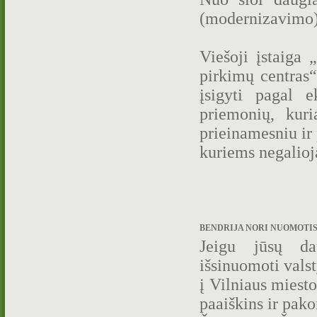
(modernizavimo) 
Viešoji įstaiga 
pirkimų centras“
įsigyti pagal 
priemonių, kur
prieinamesniu ir 
kuriems negalioj
BENDRIJA NORI NUOMOTIS V
Jeigu jūsų da
išsinuomoti vals
į Vilniaus miest
paaiškins ir pako