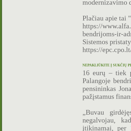
modernizavimo d
Plačiau apie tai "
https://www.alfa
bendrijoms-ir-ad
Sistemos pristat
https://epc.cpo.lt
NEPAKLIŪKITE Į SUKČIŲ PI
16 eurų – tiek 
Palangoje bendri
pensininkas Jona
pažįstamus finan
„Buvau girdėję
negalvojau, ka
įtikinamai, per