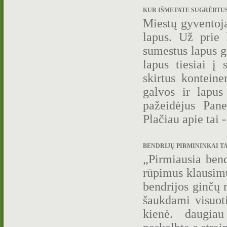
KUR IŠMETATE SUGRĖBTUS 
Miestų gyventoja
lapus. Už prie 
sumestus lapus g
lapus tiesiai į 
skirtus konteine
galvos ir lapus
pažeidėjus Pan
Plačiau apie tai 
BENDRIJŲ PIRMININKAI TAM
„Pir­miau­sia bend­
rū­pi­mus klau­si­m
bend­ri­jos gin­čų n
šauk­da­mi vi­suo­ti
kie­nė. daugia