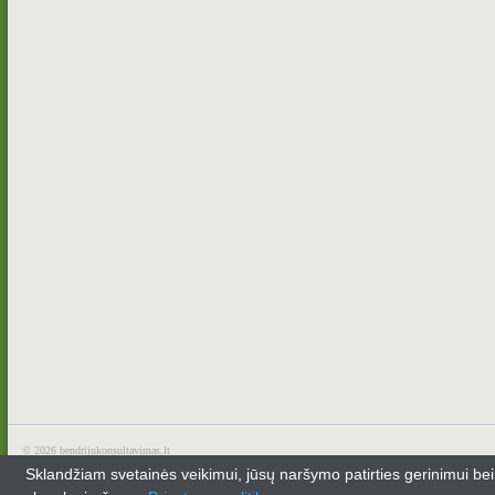
© 2026
bendrijukonsultavimas.lt
Sklandžiam svetainės veikimui, jūsų naršymo patirties gerinimui be