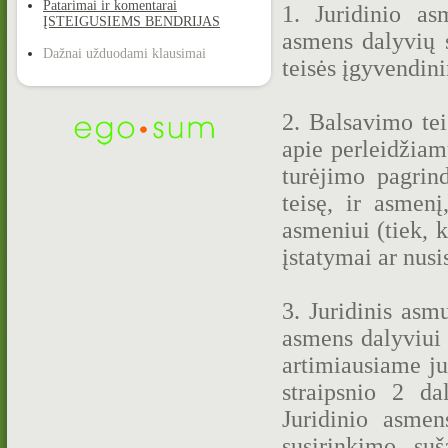
Patarimai ir komentarai
1. Juridinio asm
ĮSTEIGUSIEMS BENDRIJAS
asmens dalyvių 
Dažnai užduodami klausimai
teisės įgyvendin
2. Balsavimo tei
apie perleidžiam
turėjimo pagrind
teisę, ir asmenį
asmeniui (tiek, 
įstatymai ar nusi
3. Juridinis asm
asmens dalyviui 
artimiausiame ju
straipsnio 2 d
Juridinio asmen
susirinkimo su